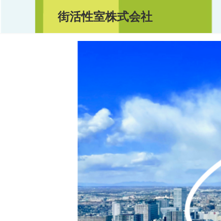
コ
ナ
街活性室株式会社
ン
ビ
テ
ゲ
ン
ー
ツ
シ
へ
ョ
ス
ン
キ
に
ッ
移
プ
動