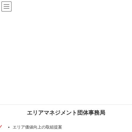
コ
ナ
街活性室株式会社
ン
ビ
テ
ゲ
トップページ
地域活性化受託事業
ン
ー
ツ
シ
へ
ョ
地域活性化受託事業
ス
ン
キ
に
ッ
移
プ
動
行政・企業、団体などと連携し、文化イベントやプログラムの企
画・運営を行っています。地域の文化活動の活性化と、多様な文
化体験の提供を目指しています。
エリアマネジメント団体事務局
Web
エリア価値向上の取組提案