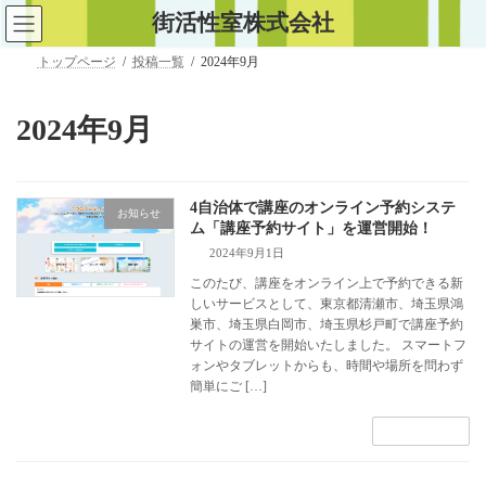
コ
ナ
街活性室株式会社
ン
ビ
テ
ゲ
トップページ
投稿一覧
2024年9月
ン
ー
ツ
シ
へ
ョ
2024年9月
ス
ン
キ
に
ッ
移
プ
動
4自治体で講座のオンライン予約システ
お知らせ
ム「講座予約サイト」を運営開始！
2024年9月1日
このたび、講座をオンライン上で予約できる新
しいサービスとして、東京都清瀬市、埼玉県鴻
巣市、埼玉県白岡市、埼玉県杉戸町で講座予約
サイトの運営を開始いたしました。 スマートフ
ォンやタブレットからも、時間や場所を問わず
簡単にご […]
続きを読む