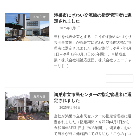
鴻巣市にぎわい交流館の指定管理者に選
お知らせ
定されました
2025年1月6日
当社を代表企業とする「こうのす賑わいづくり
共同事業体」が鴻巣市にぎわい交流館の指定管
理者に選定されました（指定期間：令和7年4月
1日～令和12年3月31日の5年間）。※構成企
業：株式会社福祉応援団、株式会社フューチャ
ーリ […]
続きを読む
鴻巣市立市民センターの指定管理者に選
お知らせ
定されました
2025年1月6日
当社が鴻巣市立市民センターの指定管理者に選
定されました（指定期間：令和7年4月1日から
令和10年3月31日までの3年間）。鴻巣市におい
て当社が既に他施設にて取り組む「こうのすコ