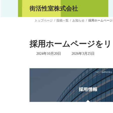
コ
ナ
街活性室株式会社
ン
ビ
テ
ゲ
ン
ー
トップページ
投稿一覧
お知らせ
採用ホームページ
ツ
シ
へ
ョ
ス
ン
キ
に
採用ホームページをリ
ッ
移
プ
動
最
2024年10月20日
2026年3月25日
終
更
新
日
時
: