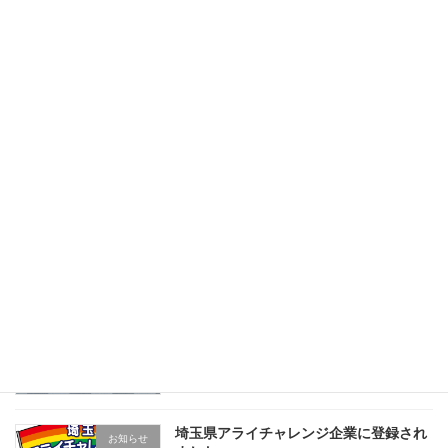
令和8年度品川区ジェンダー平等推進講
お知らせ
座等実施業務を受託
2026年4月24日
中野区男女共同参画センター講座企画業
お知らせ
務を受託
2026年4月24日
令和8年度 入社式を実施しました！
お知らせ
2026年4月1日
埼玉県アライチャレンジ企業に登録され
お知らせ